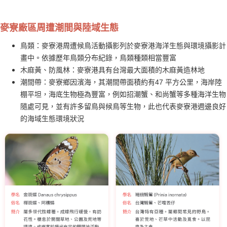
麥寮廠區周遭潮間與陸域生態
鳥類：麥寮港周遭候鳥活動攝影列於麥寮港海洋生態與環境攝影計
畫中。依據歷年鳥類分布紀錄，鳥類種類相當豐富
木麻黃、防風林：麥寮港具有台灣最大面積的木麻黃造林地
潮間帶：麥寮鄉因濱海，其潮間帶面積約有47 平方公里，海岸陸
棚平坦，海底生物極為豐富，例如招潮蟹、和尚蟹等多種海洋生物
隨處可見，並有許多留鳥與候鳥等生物，此也代表麥寮港週邊良好
的海域生態環境狀況