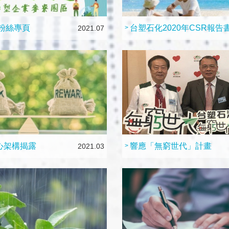
粉絲專頁
台塑石化2020年CSR報告
2021.07
>
核心架構揭露
響應「無窮世代」計畫
2021.03
>