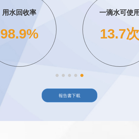
溫室氣體排放量
單位能耗降
較基準年下降
4%
23%
報告書下載