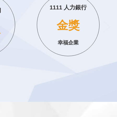
低
單位用電減少
9.3%